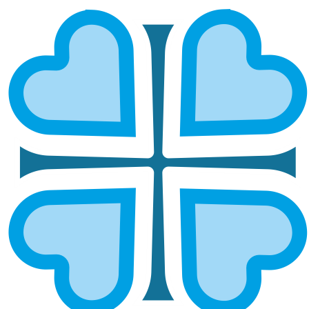
ЧЕБОКСАРСКАЯ И ЧУВАШСКАЯ
ГЛАВНАЯ
МИТРОПОЛИИ
ЧЕБОКСАРСКАЯ И ЧУВАШСКАЯ
Епархией управляет епископ Чебоксарский и
Чувашский Варнава.
ОСНОВНЫЕ НАПРАВЛЕНИЯ
РАБОТЫ
Социальное служение
Руководитель:
протоиерей Михаил Павлов