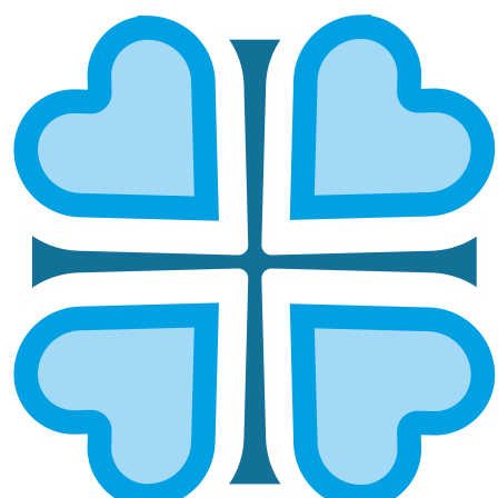
МОРДОВСКАЯ
ГЛАВНАЯ
МИТРОПОЛИИ
МОРДОВСКАЯ
Ардатовская и
Краснослободска
Атяшевская
я и Темниковская
Саранская и
Мордовская