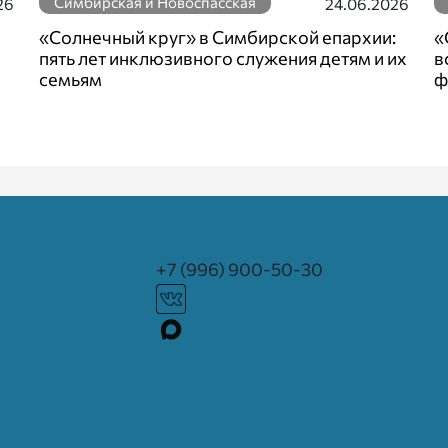
Симбирская и Новоспасская
26
24.06.2026
«Солнечный круг» в Симбирской епархии:
«
пять лет инклюзивного служения детям и их
в
семьям
ф
+7 (996) 900-50-30