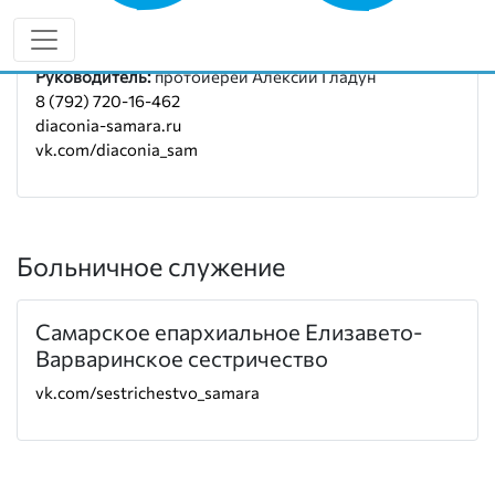
Социальный отдел епархии
Руководитель:
протоиерей Алексий Гладун
8 (792) 720-16-462
diaconia-samara.ru
vk.com/diaconia_sam
Больничное служение
Самарское епархиальное Елизавето-
Варваринское сестричество
vk.com/sestrichestvo_samara