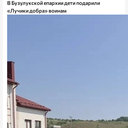
В Бузулукской епархии дети подарили
«Лучики добра» воинам