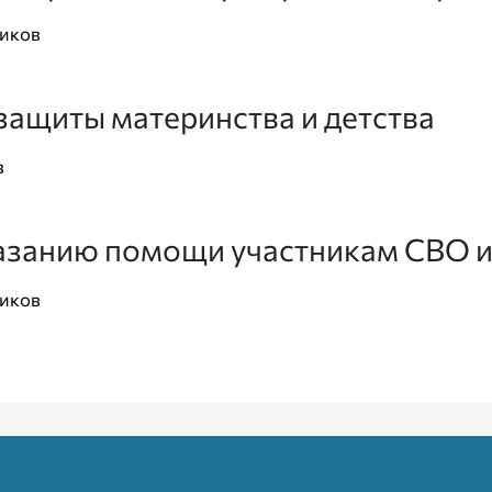
щиков
защиты материнства и детства
в
азанию помощи участникам СВО и
щиков