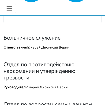
Руководитель:
иерей Дионисий Верин
+7 (910) 140-11-01
vk.com/club223264271
Больничное служение
Ответственный:
иерей Дионисий Верин
Отдел по противодействию
наркомании и утверждению
трезвости
Руководитель:
иерей Дионисий Верин
Отдел по вопросам семьи, защиты