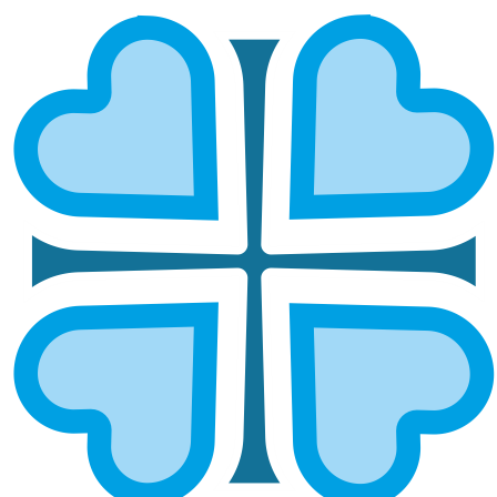
ВЫКСУНСКАЯ И ПАВЛОВСКАЯ
ГЛАВНАЯ
МИТРОПОЛИИ
ВЫКСУНСКАЯ И ПАВЛОВСКАЯ
Епархией управляет епископ Выксунский и
Павловский Гедеон.
Социальный отдел епархии
Руководитель:
Матюгин С.В.
8 (83177) 6-55-88
vk.com/blagovyksa