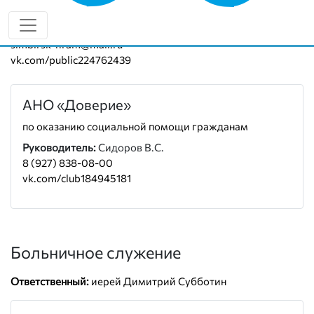
Руководитель:
протоиерей Павел Путилкин
8 (937) 275-26-09
simbirsk-hram@mail.ru
vk.com/public224762439
АНО «Доверие»
по оказанию социальной помощи гражданам
Руководитель:
Сидоров В.С.
8 (927) 838-08-00
vk.com/club184945181
Больничное служение
Ответственный:
иерей Димитрий Субботин