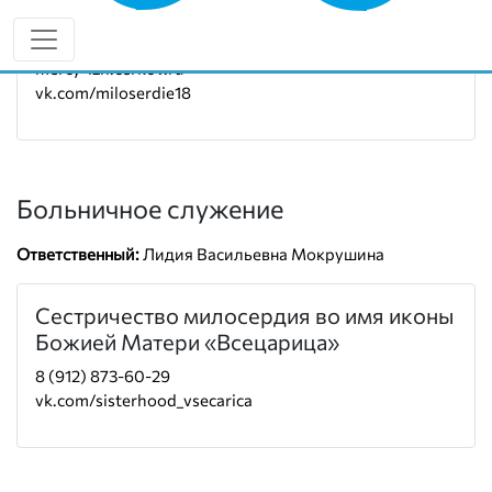
Руководитель:
иерей Олег Митчицков
8 (912) 007-17-82
mercy-izh.cerkov.ru
vk.com/miloserdie18
Больничное служение
Ответственный:
Лидия Васильевна Мокрушина
Сестричество милосердия во имя иконы
Божией Матери «Всецарица»
8 (912) 873-60-29
vk.com/sisterhood_vsecarica