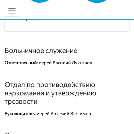
Руководитель:
иерей Артемий Вестимов
8 (987) 388-24-31
vk.com/public132139223
Больничное служение
Ответственный:
иерей Василий Лукьянов
Отдел по противодействию
наркомании и утверждению
трезвости
Руководитель:
иерей Артемий Вестимов